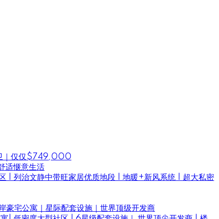
仅仅$749,000
舒适惬意生活
学区 | 列治文静中带旺家居优质地段 | 地暖+新风系统 | 超大私密
亲民价｜水岸豪宅公寓｜星际配套设施｜世界顶级开发商
 水岸奢华公寓| 低密度大型社区 | 6星级配套设施｜ 世界顶尖开发商 | 楼