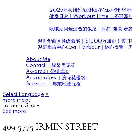
房花花
2025年拉斯维加斯Re/Max全球R
健身日常｜Workout Time ｜圣诞
花花小厨开饭啦
咳嗽期间最适合的饭菜｜简易·健康·养
House Tour ｜房花花帶你看豪宅
温哥华西区顶级豪宅｜$1500万加币！名门望
温哥华市中心Coal Harbour｜核心位置
About Me | 關於房花花
About Me
Contact ｜聯繫房花花
Awards｜榮獲獎項
Advantages ｜房花花優勢
Services ｜專業地產服務
Select Language
▼
more maps
Location Score
See more
409 5775 IRMIN STREET