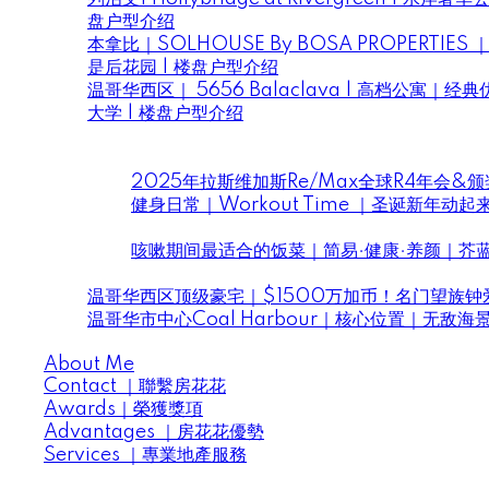
盘户型介绍
本拿比｜SOLHOUSE By BOSA PROPERTI
是后花园 | 楼盘户型介绍
温哥华西区｜ 5656 Balaclava | 高档公寓｜经典
大学 | 楼盘户型介绍
Daily Life ｜房花花住在溫哥華
房花花
2025年拉斯维加斯Re/Max全球R4年会&
健身日常｜Workout Time ｜圣诞新年动起
花花小厨开饭啦
咳嗽期间最适合的饭菜｜简易·健康·养颜｜芥
House Tour ｜房花花帶你看豪宅
温哥华西区顶级豪宅｜$1500万加币！名门望族钟爱
温哥华市中心Coal Harbour｜核心位置｜无敌
About Me | 關於房花花
About Me
Contact ｜聯繫房花花
Awards｜榮獲獎項
Advantages ｜房花花優勢
Services ｜專業地產服務