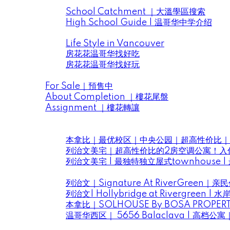
School District｜大溫學區
School Catchment ｜大溫學區搜索
High School Guide | 温哥华中学介绍
Life Style in Vancouver | 房花花找好吃 & 找
Life Style in Vancouver
房花花温哥华找好吃
房花花温哥华找好玩
Presale | 樓花預售
For Sale｜預售中
About Completion ｜樓花尾盤
Assignment ｜樓花轉讓
Videos｜房花花視頻
Listings ｜房花花新盤好房推薦
本拿比｜最优校区｜中央公园｜超高性价比｜2
列治文美宅｜超高性价比的2房空调公寓！入
列治文美宅 | 最独特独立屋式townhouse 
Projects ｜房花花大溫優質樓盤推薦
列治文｜Signature At RiverGr
列治文| Hollybridge at Rivergr
本拿比｜SOLHOUSE By BOSA PROP
温哥华西区｜ 5656 Balaclava | 高档公
Daily Life ｜房花花住在溫哥華