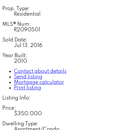
Prop. Type:
Residential
MLS® Num:
R2090501
Sold Date:
Jul 13, 2016
Year Built:
2010
Contact about details
Send listing
Mortgage calculator
Print listing
Listing Info:
Price:
$350,000
Dwelling Type:
Apartment/Condo