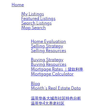
Home
Properties
My Listings
Featured Listings
Search Listings
Map Search
Resources
Selling
Home Evaluation
Selling Strategy
Selling Resources
Buying
Buying Strategy
Buying Resources
Mortgage Rates ｜貸款利率
Mortgage Calculator
News ｜市場動向信息
Blog
Month’s Real Estate Data
Data Analysis ｜大溫地產數據分析
温哥华各大城市社区特色分析
温哥华4大养老社区