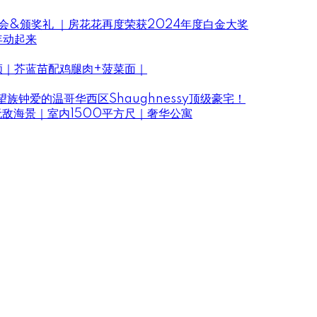
4年会&颁奖礼 ｜房花花再度荣获2024年度白金大奖
新年动起来
颜｜芥蓝苗配鸡腿肉+菠菜面｜
族钟爱的温哥华西区Shaughnessy顶级豪宅！
｜无敌海景｜室内1500平方尺｜奢华公寓