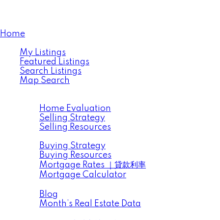
Home
Properties
My Listings
Featured Listings
Search Listings
Map Search
Resources
Selling
Home Evaluation
Selling Strategy
Selling Resources
Buying
Buying Strategy
Buying Resources
Mortgage Rates ｜貸款利率
Mortgage Calculator
News ｜市場動向信息
Blog
Month’s Real Estate Data
Data Analysis ｜大溫地產數據分析