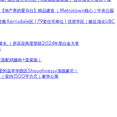
ES ｜【地产界的爱马仕】精品建造 ｜Metrotown核心｜中央公园
优雅 Kerrisdale区 | 79套住宅单位 | 优质学区｜极近顶尖UBC
颁奖礼 ｜房花花再度荣获2024年度白金大奖
来
蓝苗配鸡腿肉+菠菜面｜
的温哥华西区Shaughnessy顶级豪宅！
海景｜室内1500平方尺｜奢华公寓