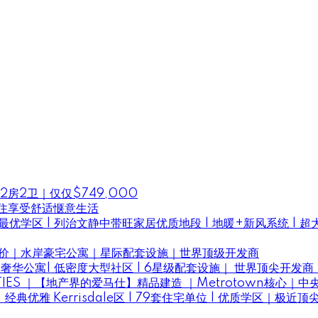
好玩
房2卫｜仅仅$749,000
住享受舒适惬意生活
| 最优学区 | 列治文静中带旺家居优质地段 | 地暖+新风系统 | 
een｜亲民价｜水岸豪宅公寓｜星际配套设施｜世界顶级开发商
een | 水岸奢华公寓| 低密度大型社区 | 6星级配套设施｜ 世界顶尖开发
ERTIES ｜【地产界的爱马仕】精品建造 ｜Metrotown核心｜
寓｜经典优雅 Kerrisdale区 | 79套住宅单位 | 优质学区｜极近