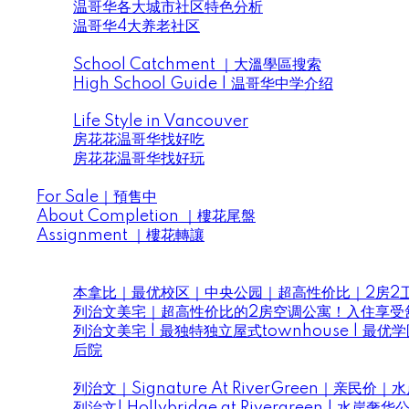
温哥华各大城市社区特色分析
温哥华4大养老社区
School District｜大溫學區
School Catchment ｜大溫學區搜索
High School Guide | 温哥华中学介绍
Life Style in Vancouver | 房花花找好吃 & 找好玩
Life Style in Vancouver
房花花温哥华找好吃
房花花温哥华找好玩
Presale | 樓花預售
For Sale｜預售中
About Completion ｜樓花尾盤
Assignment ｜樓花轉讓
Videos｜房花花視頻
Listings ｜房花花新盤好房推薦
本拿比｜最优校区｜中央公园｜超高性价比｜2房2卫｜
列治文美宅｜超高性价比的2房空调公寓！入住享受
列治文美宅 | 最独特独立屋式townhouse | 最优
后院
Projects ｜房花花大溫優質樓盤推薦
列治文｜Signature At RiverGreen｜
列治文| Hollybridge at Rivergreen |