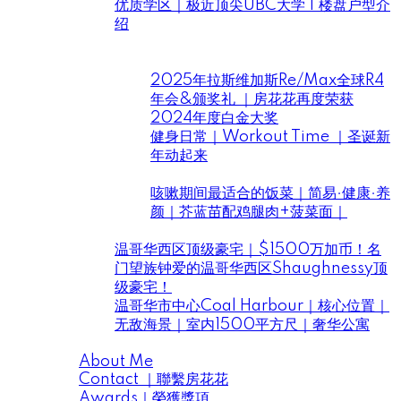
优质学区｜极近顶尖UBC大学 | 楼盘户型介
绍
Daily Life ｜房花花住在溫哥華
房花花
2025年拉斯维加斯Re/Max全球R4
年会&颁奖礼 ｜房花花再度荣获
2024年度白金大奖
健身日常｜Workout Time ｜圣诞新
年动起来
花花小厨开饭啦
咳嗽期间最适合的饭菜｜简易·健康·养
颜｜芥蓝苗配鸡腿肉+菠菜面｜
House Tour ｜房花花帶你看豪宅
温哥华西区顶级豪宅｜$1500万加币！名
门望族钟爱的温哥华西区Shaughnessy顶
级豪宅！
温哥华市中心Coal Harbour｜核心位置｜
无敌海景｜室内1500平方尺｜奢华公寓
About Me | 關於房花花
About Me
Contact ｜聯繫房花花
Awards｜榮獲獎項