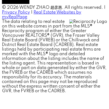
© 2026 WENDY ZHAO 趙彦惠. All rights reserved. |
Privacy Policy
|
Real Estate Websites by
myRealPage
The data relating to real estate
on this website comes in part from the MLS®
Reciprocity program of either the Greater
Vancouver REALTORS® (GVR), the Fraser Valley
Real Estate Board (FVREB) or the Chilliwack and
District Real Estate Board (CADREB). Real estate
listings held by participating real estate firms are
marked with the MLS® logo and detailed
information about the listing includes the name of
the listing agent. This representation is based in
whole or part on data generated by either the GVR,
the FVREB or the CADREB which assumes no
responsibility for its accuracy. The materials
contained on this page may not be reproduced
without the express written consent of either the
GVR, the FVREB or the CADREB.