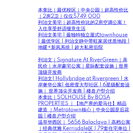
Listings ｜房花花新盤好房推薦
本拿比｜最优校区｜中央公园｜超高性价比
｜2房2卫｜仅仅$749,000
列治文美宅｜超高性价比的2房空调公寓！
入住享受舒适惬意生活
列治文美宅 | 最独特独立屋式townhouse
| 最优学区 | 列治文静中带旺家居优质地段 |
地暖+新风系统 | 超大私密后院
Projects ｜房花花大溫優質樓盤推薦
列治文｜Signature At RiverGreen｜亲
民价｜水岸豪宅公寓｜星际配套设施｜世界
顶级开发商
列治文| Hollybridge at Rivergreen | 水
岸奢华公寓| 低密度大型社区 | 6星级配套设
施｜ 世界顶尖开发商 | 楼盘户型介绍
本拿比｜SOLHOUSE By BOSA
PROPERTIES ｜【地产界的爱马仕】精品
建造 ｜Metrotown核心｜中央公园是后花
园 | 楼盘户型介绍
温哥华西区｜ 5656 Balaclava | 高档公寓
｜经典优雅 Kerrisdale区 | 79套住宅单位 |